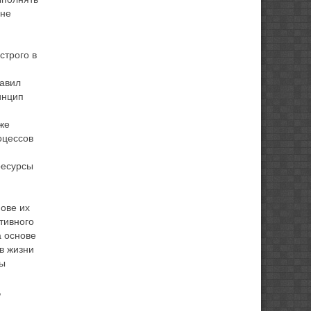
 не
строго в
равил
инцип
же
оцессов
ресурсы
ове их
тивного
а основе
в жизни
мы
,