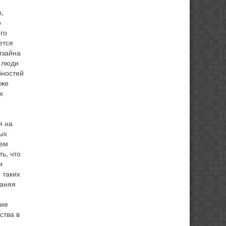
,
о
го
ется
изайна
е люди
бностей
кже
х
я на
ых
уем
ь, что
и
 таких
раняя
ние
ства в