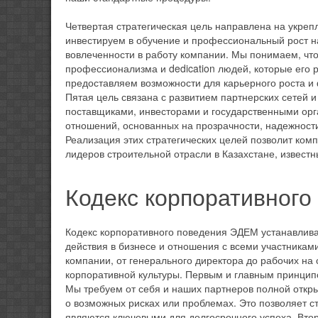
Четвертая стратегическая цель направлена на укреп
инвестируем в обучение и профессиональный рост на
вовлеченности в работу компании. Мы понимаем, что 
профессионализма и dedication людей, которые его
предоставляем возможности для карьерного роста и
Пятая цель связана с развитием партнерских сетей 
поставщиками, инвесторами и государственными ор
отношений, основанных на прозрачности, надежност
Реализация этих стратегических целей позволит комп
лидеров строительной отрасли в Казахстане, извест
Кодекс корпоративного
Кодекс корпоративного поведения ЭДЕМ устанавлив
действия в бизнесе и отношения с всеми участникам
компании, от генерального директора до рабочих н
корпоративной культуры. Первым и главным принципом
Мы требуем от себя и наших партнеров полной откры
о возможных рисках или проблемах. Это позволяет с
являются ключевыми для долгосрочного успеха. Втор