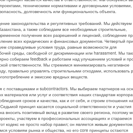
 проектами, техническими нормативами и договорными условиями,
езопасность, долговечность или функциональность объекта.
ние законодательства и регулятивных требований. Мы действуем 
Казахстана, а также соблюдаем все необходимые строительные,
евременное получение всех разрешений и лицензий, соблюдение п
мление всех юридических и финансовых документов. Четвертый пр
ем справедливые условия труда, равные возможности для
бочей среды, свободной от дискриминации или harassment. Мы так
ярно собираем feedback и работаем над улучшением условий и пр
еской ответственности. Мы стремимся минимизировать негативное
ду, правильно управлять строительными отходами, использовать 
ргопотребление и эмиссию вредных веществ.
 с поставщиками и subcontractors. Мы выбираем партнеров на осн
х материалов или услуг и соответствия наших стандартам корпора
облюдения сроков и качества, как и от себя, и строим отношения н
. Седьмой принцип касается социальной ответственности и участия 
а вносить позитивный вклад в развитие своего региона, поэтому 
роекты, участвуем в профессиональных ассоциациях и стараемся
тот кодекс не просто набор правил; он является живым документом
мся условиям рынка и общества, но его core принципы остаются