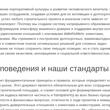
ление корпоративной культуры и развитие человеческого капитала.
ших сотрудников, создавая условия для их мотивации и долгосро
успех любого строительного проекта в конечном счете зависит от
 реализуют. Поэтому мы создаем систему непрерывного образовани
 формируем атмосферу взаимного доверия и поддержки внутри кол
и укреплением отношений с ключевыми stakeholders: клиентами,
ганами. Мы стремимся к построению долгосрочных, взаимовыгодны
и и совместном поиске оптимальных решений для сложных задач.
ании не только сохранить свою текущую позицию, но и стать одним
ным своим качеством, инновациями и социальной ответственностью
 поведения и наши стандарты
ает фундаментальные принципы и правила, которые определяют 
и рынка. Этот документ является обязательным для всех сотрудник
а строительной площадке, и служит основой для формирования наш
 кодекса является честность и transparency во всех бизнес-проце
тости в финансовых вопросах, отчетности о ходе проектов и комм
троить доверительные отношения с клиентами и инвесторами, кот
ой принцип касается качества и ответственности. Мы обязуемся в