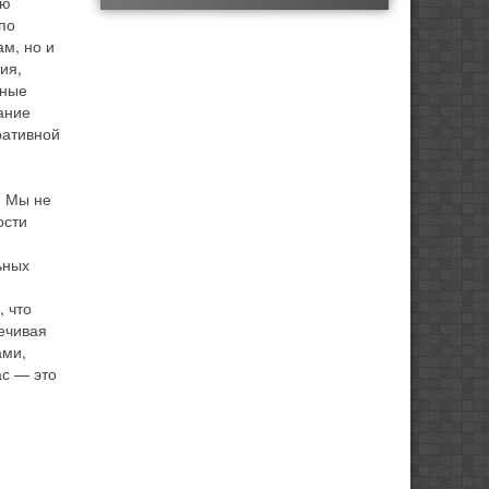
ию
по
м, но и
ия,
вные
ание
ративной
. Мы не
ости
ьных
, что
ечивая
ами,
ас — это