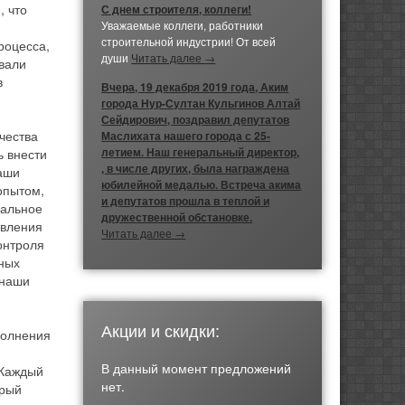
, что
С днем строителя, коллеги!
Уважаемые коллеги, работники
строительной индустрии! От всей
роцесса,
души
Читать далее →
евали
в
Вчера, 19 декабря 2019 года, Аким
города Нур-Султан Кульгинов Алтай
Сейдирович, поздравил депутатов
чества
Маслихата нашего города с 25-
летием. Наш генеральный директор,
ь внести
, в числе других, была награждена
Наши
юбилейной медалью. Встреча акима
опытом,
и депутатов прошла в теплой и
нальное
дружественной обстановке.
авления
Читать далее →
онтроля
рных
 наши
Акции и скидки:
полнения
В данный момент предложений
 Каждый
нет.
орый