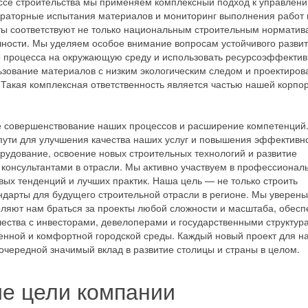
ссе строительства мы применяем комплексный подход к управлен
ораторные испытания материалов и мониторинг выполнения работ 
ы соответствуют не только национальным строительным норматива
ности. Мы уделяем особое внимание вопросам устойчивого развит
о процесса на окружающую среду и использовать ресурсоэффекти
ьзование материалов с низким экологическим следом и проектиров
 Такая комплексная ответственность является частью нашей корпо
е совершенствование наших процессов и расширение компетенций
пути для улучшения качества наших услуг и повышения эффективн
рудование, освоение новых строительных технологий и развитие
консультантами в отрасли. Мы активно участвуем в профессионал
вых тенденций и лучших практик. Наша цель — не только строить
ндарты для будущего строительной отрасли в регионе. Мы уверены
оляют нам браться за проекты любой сложности и масштаба, обесп
ества с инвесторами, девелоперами и государственными структур
енной и комфортной городской среды. Каждый новый проект для н
 очередной значимый вклад в развитие столицы и страны в целом.
ие цели компании