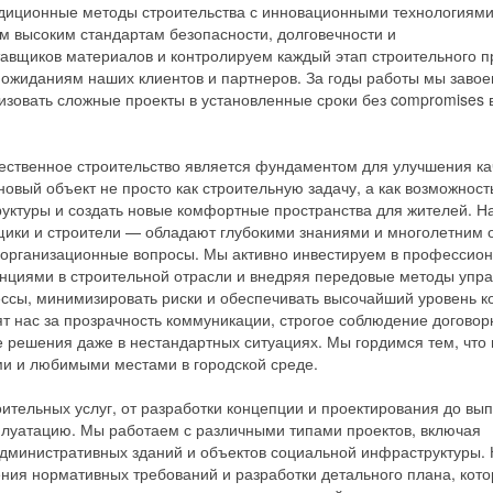
диционные методы строительства с инновационными технологиями
м высоким стандартам безопасности, долговечности и
вщиков материалов и контролируем каждый этап строительного п
 ожиданиям наших клиентов и партнеров. За годы работы мы заво
изовать сложные проекты в установленные сроки без compromises 
ественное строительство является фундаментом для улучшения ка
вый объект не просто как строительную задачу, а как возможност
руктуры и создать новые комфортные пространства для жителей. 
щики и строители — обладают глубокими знаниями и многолетним 
организационные вопросы. Мы активно инвестируем в профессио
нциями в строительной отрасли и внедряя передовые методы упр
ессы, минимизировать риски и обеспечивать высочайший уровень к
ят нас за прозрачность коммуникации, строгое соблюдение догово
е решения даже в нестандартных ситуациях. Мы гордимся тем, что
ми и любимыми местами в городской среде.
ительных услуг, от разработки концепции и проектирования до вы
сплуатацию. Мы работаем с различными типами проектов, включая
административных зданий и объектов социальной инфраструктуры.
чения нормативных требований и разработки детального плана, кот