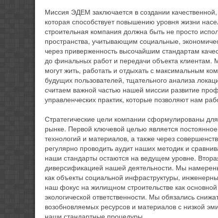
Миссия ЭДЕМ заключается в создании качественной,
которая способствует повышению уровня жизни насел
строительная компания должна быть не просто испо
пространства, учитывающим социальные, экономичес
через приверженность высочайшим стандартам качест
до финальных работ и передачи объекта клиентам. М
могут жить, работать и отдыхать с максимальным ко
будущих пользователей, тщательного анализа локац
считаем важной частью нашей миссии развитие про
управленческих практик, которые позволяют нам рабо
Стратегические цели компании сформулированы для 
рынке. Первой ключевой целью является постоянное
технологий и материалов, а также через совершенст
регулярно проводить аудит наших методик и сравнив
наши стандарты остаются на ведущем уровне. Втора
диверсификацией нашей деятельности. Мы намерены 
как объекты социальной инфраструктуры, инженерные
наш фокус на жилищном строительстве как основной 
экологической ответственности. Мы обязались снижат
возобновляемых ресурсов и материалов с низкой эми
наши стандартные процедуры.