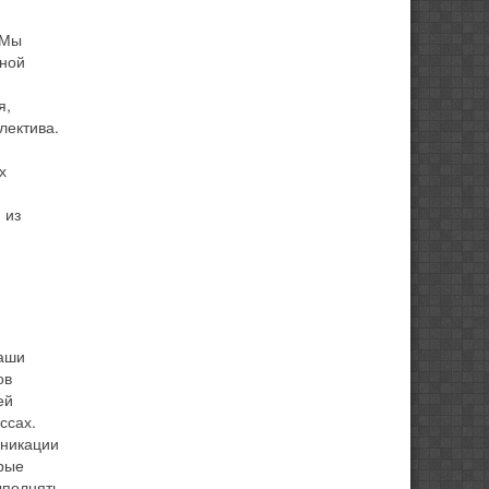
 Мы
чной
я,
лектива.
х
 из
.
наши
ов
ей
ссах.
уникации
орые
ыполнять