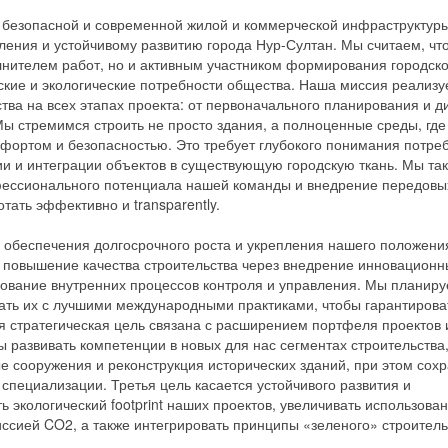
 безопасной и современной жилой и коммерческой инфраструктуры
ения и устойчивому развитию города Нур-Султан. Мы считаем, чт
лнителем работ, но и активным участником формирования городско
кие и экологические потребности общества. Наша миссия реализу
ва на всех этапах проекта: от первоначального планирования и д
ы стремимся строить не просто здания, а полноценные среды, гд
мфортом и безопасностью. Это требует глубокого понимания потре
ии и интеграции объектов в существующую городскую ткань. Мы та
фессионального потенциала нашей команды и внедрение передовы
тать эффективно и transparently.
обеспечения долгосрочного роста и укрепления нашего положени
 повышение качества строительства через внедрение инновационн
вование внутренних процессов контроля и управления. Мы планир
ать их с лучшими международными практиками, чтобы гарантироват
я стратегическая цель связана с расширением портфеля проектов 
развивать компетенции в новых для нас сегментах строительства,
 сооружения и реконструкция исторических зданий, при этом сох
специализации. Третья цель касается устойчивого развития и
ь экологический footprint наших проектов, увеличивать использова
ссией CO2, а также интегрировать принципы «зеленого» строитель