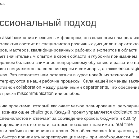
ха.
ссиональный подход
 asset компании и ключевым фактором, позволяющим нам реализ
оллектив состоит из специалистов различных дисциплин: архитекто
ов, мастеров, квалифицированных рабочих и экспертов в области
ает значительным опытом в своей области и глубоким пониманием
 уделяем большое внимание непрерывному обучению и развитию н
ляя специалистов на внешние курсы и семинары, а также encouragi
ах. Это позволяет нам оставаться в курсе новейших технологий,
нтегрируются в наши рабочие процессы. Сила нашей команды закл
ктивной collaboration между различными departments, что обеспечи
т риски miscommunication или ошибок.
ию проектами, который включает четкое планирование, регулярн
возникающие challenges. Каждый проект управляется dedicated pro
специалистов и отвечает за соблюдение сроков, бюджета и quality
ирования и отчетности, которые позволяют нам иметь real-time
в и любых отклонениях от плана. Это обеспечивает transparency д
сть быстро принимать корректирующие меры при необходимости. Н