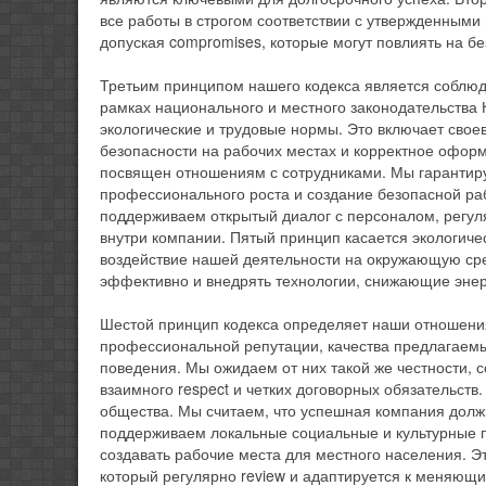
все работы в строгом соответствии с утвержденными
допуская compromises, которые могут повлиять на б
Третьим принципом нашего кодекса является соблюде
рамках национального и местного законодательства 
экологические и трудовые нормы. Это включает сво
безопасности на рабочих местах и корректное офор
посвящен отношениям с сотрудниками. Мы гарантиру
профессионального роста и создание безопасной ра
поддерживаем открытый диалог с персоналом, регул
внутри компании. Пятый принцип касается экологич
воздействие нашей деятельности на окружающую сре
эффективно и внедрять технологии, снижающие эне
Шестой принцип кодекса определяет наши отношения
профессиональной репутации, качества предлагаемы
поведения. Мы ожидаем от них такой же честности, с
взаимного respect и четких договорных обязательств
общества. Мы считаем, что успешная компания должн
поддерживаем локальные социальные и культурные п
создавать рабочие места для местного населения. Э
который регулярно review и адаптируется к меняющи