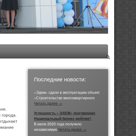
Последние новости:
«Эдем» сдало в эксплуатацию объект
«Строительство многоквартирного
Читать далее →
не.
Успешность « ЭДЕМ» подтвердил
 города.
Национальный бизнес-рейтинг!
отдыхает
В июле 2020 года получило
нимание
независимую
Читать далее →