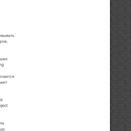
овывать
ров,
аших
ng
ючается
вает
ый
ject
ля
аша